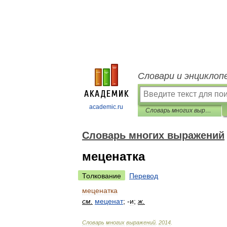
Словари и энциклоп
academic.ru
Словарь многих выражений
Словарь многих выражений
меценатка
Толкование
Перевод
меценатка
см
.
меценат
; -
и
;
ж
.
Словарь
многих
выражений
.
2014
.