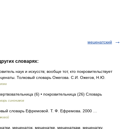
меценатский
других словарях:
витель наук и искусств; вообще тот, кто покровительствует
еценаты. Толковый словарь Ожегова. С.И. Ожегов, Н.Ю.
гова
жертвовательница (6) • покровительница (26) Словарь
варь синонимов
ковый словарь Ефремовой. Т. Ф. Ефремова. 2000 …
емовой
атки, меценаток, меценатке, меценаткам, меценатку,