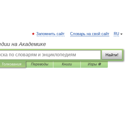
Запомнить сайт
Словарь на свой сайт
RU
едии на Академике
Найти!
Толкования
Переводы
Книги
Игры ⚽