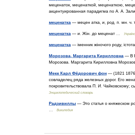
меценаток, меценаткой, меценаткою, меце
акцентуированная парадигма по А. А. За
меценатка
— мецен атка, и, род. п. мн. ч
меценатка
— и. Жін. до меценат …
Україн
меценатка
— іменник жіночого роду, істо
Морозова, Маргарита Кирилловна
— В В
Морозова. Маргарита Кирилловна Моро
Мекк Карл Фёдорович фон
— (1821 1876
совладелец ряда железных дорог. Его жен
покровительствовала П. И. Чайковскому;
Энциклопедический словарь
Радзивиллы
— Это статья о княжеском р
…
Википедия