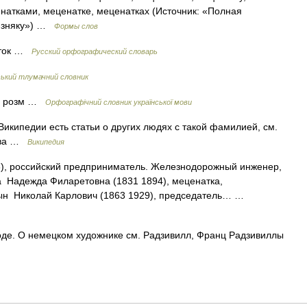
натками, меценатке, меценатках (Источник: «Полная
лизняку») …
Формы слов
. ток …
Русский орфографический словарь
ський тлумачний словник
та розм …
Орфографічний словник української мови
икипедии есть статьи о других людях с такой фамилией, см.
зова …
Википедия
), российский предприниматель. Железнодорожный инженер,
а Надежда Филаретовна (1831 1894), меценатка,
 сын Николай Карлович (1863 1929), председатель… …
оде. О немецком художнике см. Радзивилл, Франц Радзивиллы