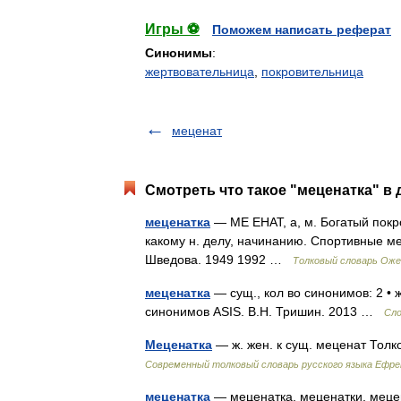
Игры ⚽
Поможем написать реферат
Синонимы
:
жертвовательница
,
покровительница
меценат
Смотреть что такое "меценатка" в 
меценатка
— МЕ ЕНАТ, а, м. Богатый покро
какому н. делу, начинанию. Спортивные м
Шведова. 1949 1992 …
Толковый словарь Оже
меценатка
— сущ., кол во синонимов: 2 • 
синонимов ASIS. В.Н. Тришин. 2013 …
Сло
Меценатка
— ж. жен. к сущ. меценат Тол
Современный толковый словарь русского языка Ефр
меценатка
— меценатка, меценатки, мецен