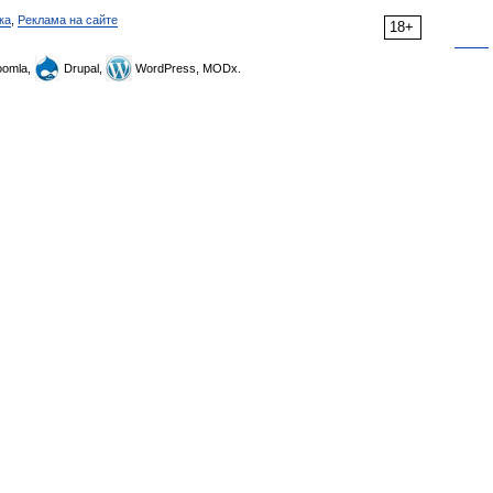
ка
,
Реклама на сайте
18+
omla,
Drupal,
WordPress, MODx.